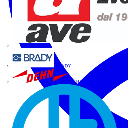
BRADY
DEHN