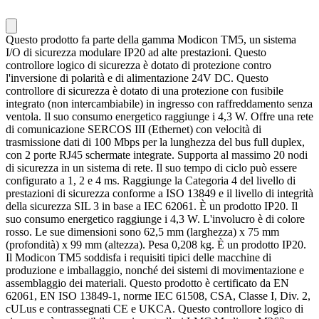
Questo prodotto fa parte della gamma Modicon TM5, un sistema
I/O di sicurezza modulare IP20 ad alte prestazioni. Questo
controllore logico di sicurezza è dotato di protezione contro
l'inversione di polarità e di alimentazione 24V DC. Questo
controllore di sicurezza è dotato di una protezione con fusibile
integrato (non intercambiabile) in ingresso con raffreddamento senza
ventola. Il suo consumo energetico raggiunge i 4,3 W. Offre una rete
di comunicazione SERCOS III (Ethernet) con velocità di
trasmissione dati di 100 Mbps per la lunghezza del bus full duplex,
con 2 porte RJ45 schermate integrate. Supporta al massimo 20 nodi
di sicurezza in un sistema di rete. Il suo tempo di ciclo può essere
configurato a 1, 2 e 4 ms. Raggiunge la Categoria 4 del livello di
prestazioni di sicurezza conforme a ISO 13849 e il livello di integrità
della sicurezza SIL 3 in base a IEC 62061. È un prodotto IP20. Il
suo consumo energetico raggiunge i 4,3 W. L'involucro è di colore
rosso. Le sue dimensioni sono 62,5 mm (larghezza) x 75 mm
(profondità) x 99 mm (altezza). Pesa 0,208 kg. È un prodotto IP20.
Il Modicon TM5 soddisfa i requisiti tipici delle macchine di
produzione e imballaggio, nonché dei sistemi di movimentazione e
assemblaggio dei materiali. Questo prodotto è certificato da EN
62061, EN ISO 13849-1, norme IEC 61508, CSA, Classe I, Div. 2,
cULus e contrassegnati CE e UKCA. Questo controllore logico di