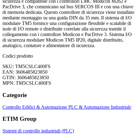
sicurezza è compatibile con i controllori LMC Modicon M262 e
PacDrive 3, che comunicano sul bus SERCOS III e con una chiave
di memoria dedicata. Questo controllore di sicurezza viene installato
mediante montaggio su una guida DIN da 35 mm. Il sistema di I/O
modulare TM5 fornisce una configurazione flessibile e scalabile di
isole di I/O remote o distribuite correlate alla sicurezza tramite il
collegamento con i controllore Modicon e PacDrive 3. Sistema I/O
di sicurezza modulare Modicon TM5 IP20, digitale distribuito,
analogico, contatore e alimentatore di sicurezza.
Codici prodotto
SKU: TM5CSLC400FS
EAN: 3606485823850
GTIN: 3606485823850
MPN: TM5CSLC400FS
Categorie
Controllo Edifici & Automazione
PLC & Automazione Industriale
ETIM Group
Sistemi di controllo industriali (PLC)