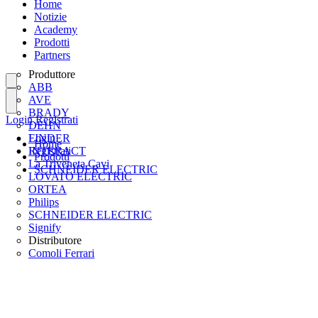
Home
Notizie
Academy
Prodotti
Partners
Produttore
ABB
AVE
BRADY
Login
Registrati
DEHN
FINDER
Login
Home
INTERACT
Registrati
Prodotti
La Triveneta Cavi
SCHNEIDER ELECTRIC
LOVATO ELECTRIC
ORTEA
Philips
SCHNEIDER ELECTRIC
Signify
Distributore
Comoli Ferrari