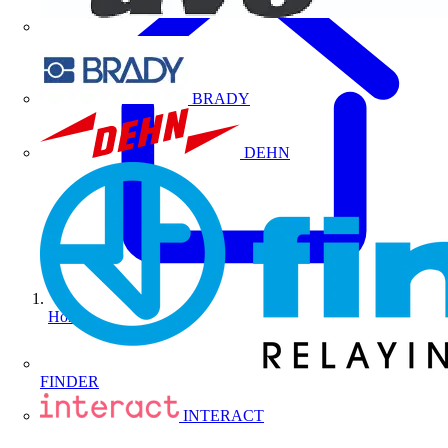
BRADY
DEHN
Home
FINDER
INTERACT