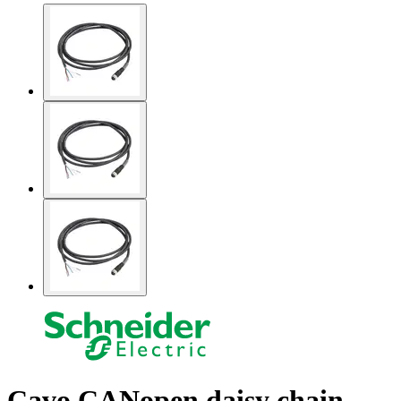
Cavo CANopen daisy chain -