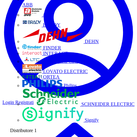
ABB
AVE
BRADY
DEHN
FINDER
INTERACT
La Triveneta Cavi
LOVATO ELECTRIC
ORTEA
Philips
Login
Registrati
SCHNEIDER ELECTRIC
Signify
Distributore
1