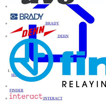
BRADY
DEHN
Home
FINDER
INTERACT