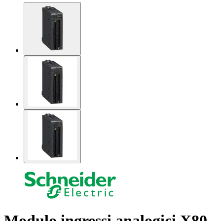
Modulo ingressi analogici X80 -