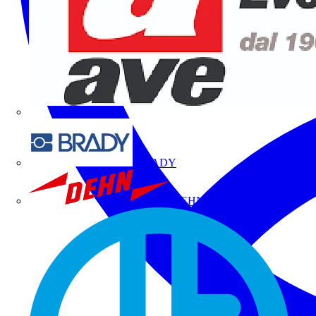
BRADY
DEHN