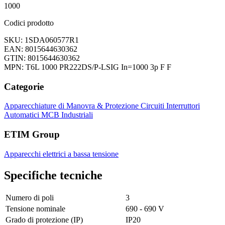
1000
Codici prodotto
SKU: 1SDA060577R1
EAN: 8015644630362
GTIN: 8015644630362
MPN: T6L 1000 PR222DS/P-LSIG In=1000 3p F F
Categorie
Apparecchiature di Manovra & Protezione Circuiti
Interruttori
Automatici
MCB Industriali
ETIM Group
Apparecchi elettrici a bassa tensione
Specifiche tecniche
Numero di poli
3
Tensione nominale
690 - 690 V
Grado di protezione (IP)
IP20