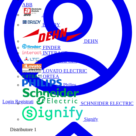
ABB
AVE
BRADY
DEHN
FINDER
INTERACT
La Triveneta Cavi
LOVATO ELECTRIC
ORTEA
Philips
Login
Registrati
SCHNEIDER ELECTRIC
Signify
Distributore
1