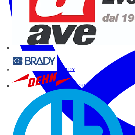
BRADY
DEHN