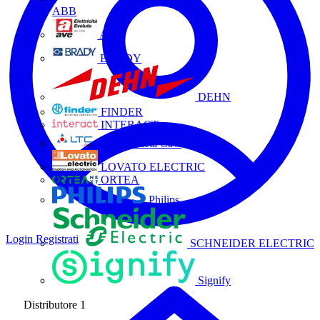
ABB
AVE
BRADY
DEHN
FINDER
INTERACT
La Triveneta Cavi
LOVATO ELECTRIC
ORTEA
Philips
Login
Registrati
SCHNEIDER ELECTRIC
Signify
Distributore
1