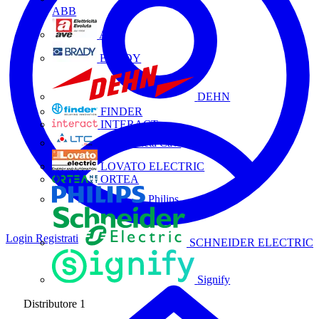
ABB
AVE
BRADY
DEHN
FINDER
INTERACT
La Triveneta Cavi
LOVATO ELECTRIC
ORTEA
Philips
Login
Registrati
SCHNEIDER ELECTRIC
Signify
Distributore
1