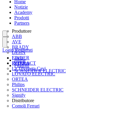
Home
Notizie
Academy
Prodotti
Partners
Produttore
ABB
AVE
BRADY
Login
Registrati
DEHN
FINDER
Login
Home
INTERACT
Registrati
Prodotti
La Triveneta Cavi
SCHNEIDER ELECTRIC
LOVATO ELECTRIC
ORTEA
Philips
SCHNEIDER ELECTRIC
Signify
Distributore
Comoli Ferrari