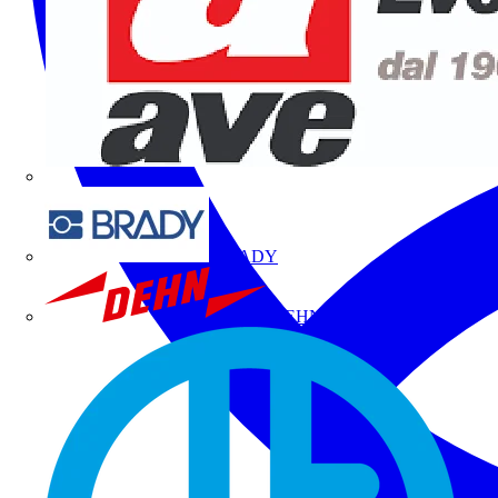
BRADY
DEHN