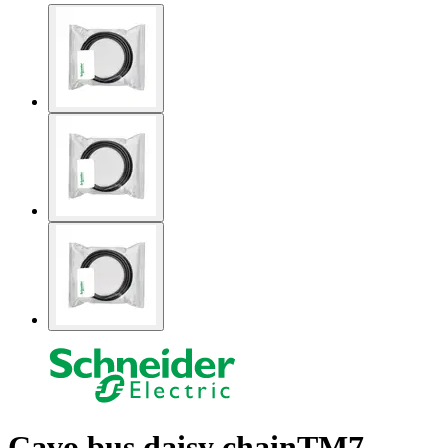
Cavo bus daisy chainTM7 -