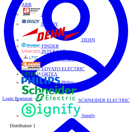
ABB
AVE
BRADY
DEHN
FINDER
INTERACT
La Triveneta Cavi
LOVATO ELECTRIC
ORTEA
Philips
Login
Registrati
SCHNEIDER ELECTRIC
Signify
Distributore
1