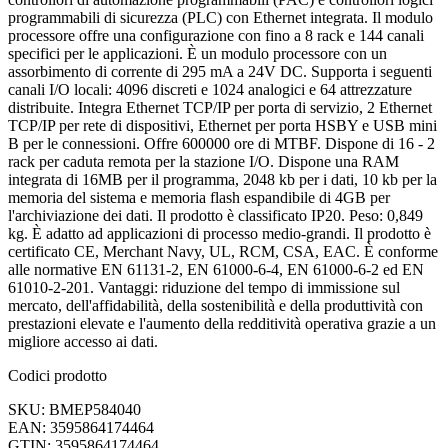
programmabili di sicurezza (PLC) con Ethernet integrata. Il modulo
processore offre una configurazione con fino a 8 rack e 144 canali
specifici per le applicazioni. È un modulo processore con un
assorbimento di corrente di 295 mA a 24V DC. Supporta i seguenti
canali I/O locali: 4096 discreti e 1024 analogici e 64 attrezzature
distribuite. Integra Ethernet TCP/IP per porta di servizio, 2 Ethernet
TCP/IP per rete di dispositivi, Ethernet per porta HSBY e USB mini
B per le connessioni. Offre 600000 ore di MTBF. Dispone di 16 - 2
rack per caduta remota per la stazione I/O. Dispone una RAM
integrata di 16MB per il programma, 2048 kb per i dati, 10 kb per la
memoria del sistema e memoria flash espandibile di 4GB per
l'archiviazione dei dati. Il prodotto è classificato IP20. Peso: 0,849
kg. È adatto ad applicazioni di processo medio-grandi. Il prodotto è
certificato CE, Merchant Navy, UL, RCM, CSA, EAC. È conforme
alle normative EN 61131-2, EN 61000-6-4, EN 61000-6-2 ed EN
61010-2-201. Vantaggi: riduzione del tempo di immissione sul
mercato, dell'affidabilità, della sostenibilità e della produttività con
prestazioni elevate e l'aumento della redditività operativa grazie a un
migliore accesso ai dati.
Codici prodotto
SKU: BMEP584040
EAN: 3595864174464
GTIN: 3595864174464