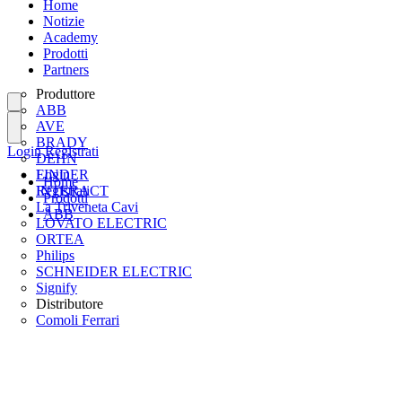
Home
Notizie
Academy
Prodotti
Partners
Produttore
ABB
AVE
BRADY
Login
Registrati
DEHN
FINDER
Login
Home
INTERACT
Registrati
Prodotti
La Triveneta Cavi
ABB
LOVATO ELECTRIC
ORTEA
Philips
SCHNEIDER ELECTRIC
Signify
Distributore
Comoli Ferrari