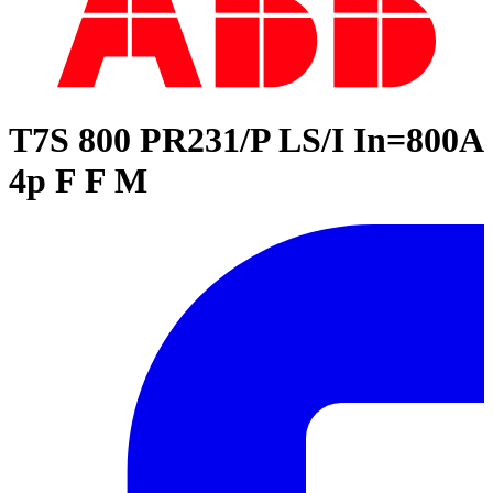
T7S 800 PR231/P LS/I In=800A
4p F F M