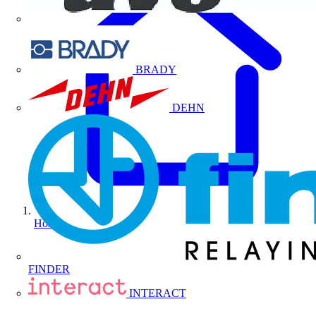
BRADY
DEHN
Home
FINDER
INTERACT