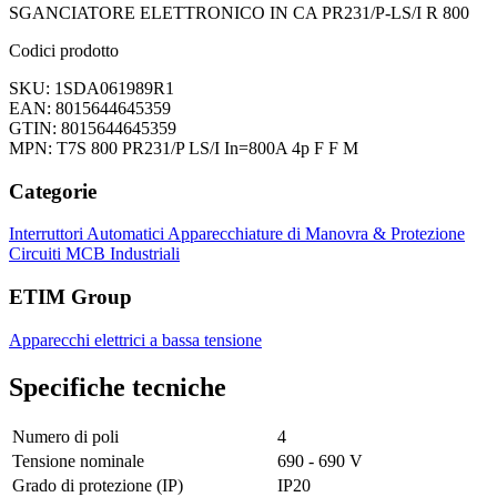
SGANCIATORE ELETTRONICO IN CA PR231/P-LS/I R 800
Codici prodotto
SKU: 1SDA061989R1
EAN: 8015644645359
GTIN: 8015644645359
MPN: T7S 800 PR231/P LS/I In=800A 4p F F M
Categorie
Interruttori Automatici
Apparecchiature di Manovra & Protezione
Circuiti
MCB Industriali
ETIM Group
Apparecchi elettrici a bassa tensione
Specifiche tecniche
Numero di poli
4
Tensione nominale
690 - 690 V
Grado di protezione (IP)
IP20