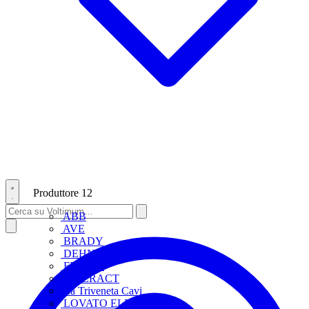
Produttore
12
ABB
AVE
BRADY
DEHN
FINDER
INTERACT
La Triveneta Cavi
LOVATO ELECTRIC