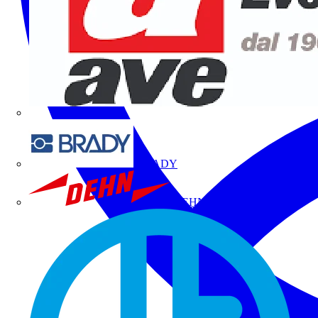
BRADY
DEHN