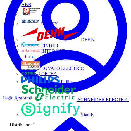
ABB
AVE
BRADY
DEHN
FINDER
INTERACT
La Triveneta Cavi
LOVATO ELECTRIC
ORTEA
Philips
Login
Registrati
SCHNEIDER ELECTRIC
Signify
Distributore
1