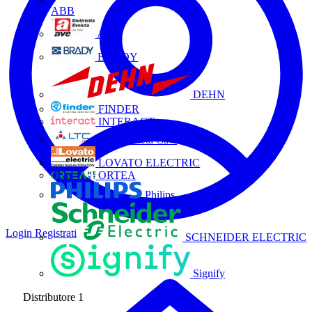
ABB
AVE
BRADY
DEHN
FINDER
INTERACT
La Triveneta Cavi
LOVATO ELECTRIC
ORTEA
Philips
Login
Registrati
SCHNEIDER ELECTRIC
Signify
Distributore
1