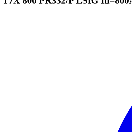
T7X 800 PR332/P LSIG In=800A