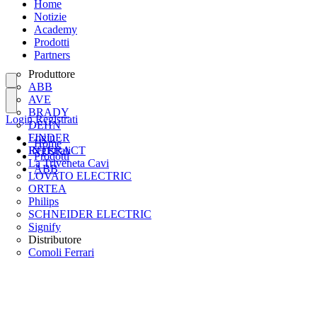
Home
Notizie
Academy
Prodotti
Partners
Produttore
ABB
AVE
BRADY
Login
Registrati
DEHN
FINDER
Login
Home
INTERACT
Registrati
Prodotti
La Triveneta Cavi
ABB
LOVATO ELECTRIC
ORTEA
Philips
SCHNEIDER ELECTRIC
Signify
Distributore
Comoli Ferrari