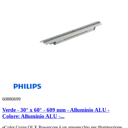
60880699
Verde - 30° x 60° - 609 mm - Alluminio ALU -
Colore: Alluminio ALU -...
eColor Graze QLX Powercore è un apparecchio per illuminazione