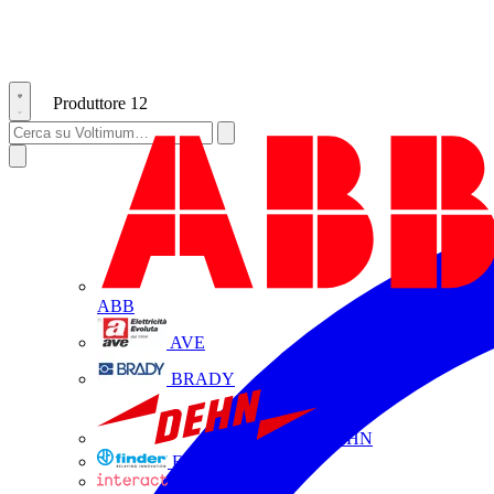
Produttore
12
ABB
AVE
BRADY
DEHN
FINDER
INTERACT