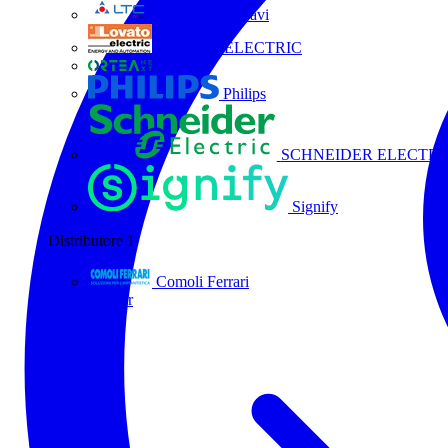
La Triveneta Cavi
LOVATO ELECTRIC
ORTEA
Philips
SCHNEIDER ELECTRI
Signify
Distributore
1
Comoli Ferrari
Tutti i partner