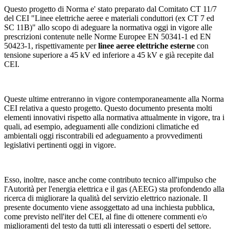
Questo progetto di Norma e' stato preparato dal Comitato CT 11/7
del CEI "Linee elettriche aeree e materiali conduttori (ex CT 7 ed
SC 11B)" allo scopo di adeguare la normativa oggi in vigore alle
prescrizioni contenute nelle Norme Europee EN 50341-1 ed EN
50423-1, rispettivamente per
linee aeree elettriche esterne
con
tensione superiore a 45 kV ed inferiore a 45 kV e già recepite dal
CEI.
Queste ultime entreranno in vigore contemporaneamente alla Norma
CEI relativa a questo progetto. Questo documento presenta molti
elementi innovativi rispetto alla normativa attualmente in vigore, tra i
quali, ad esempio, adeguamenti alle condizioni climatiche ed
ambientali oggi riscontrabili ed adeguamento a provvedimenti
legislativi pertinenti oggi in vigore.
Esso, inoltre, nasce anche come contributo tecnico all'impulso che
l'Autorità per l'energia elettrica e il gas (AEEG) sta profondendo alla
ricerca di migliorare la qualità del servizio elettrico nazionale. Il
presente documento viene assoggettato ad una inchiesta pubblica,
come previsto nell'iter del CEI, al fine di ottenere commenti e/o
miglioramenti del testo da tutti gli interessati o esperti del settore.