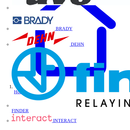
BRADY
DEHN
Home
FINDER
INTERACT