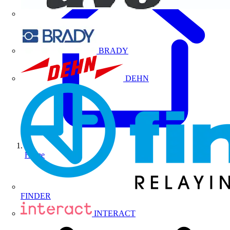
BRADY
DEHN
Home
FINDER
INTERACT