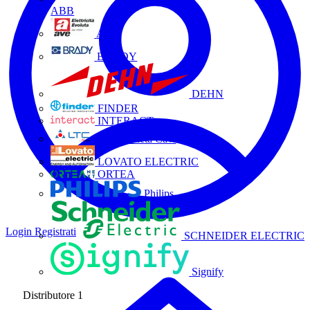
ABB
AVE
BRADY
DEHN
FINDER
INTERACT
La Triveneta Cavi
LOVATO ELECTRIC
ORTEA
Philips
Login
Registrati
SCHNEIDER ELECTRIC
Signify
Distributore
1