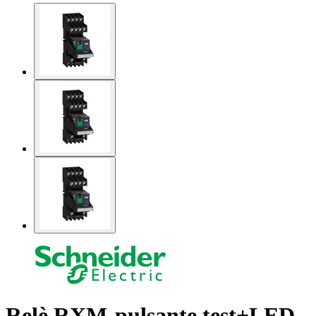
Relè RXM-pulsante test+LED