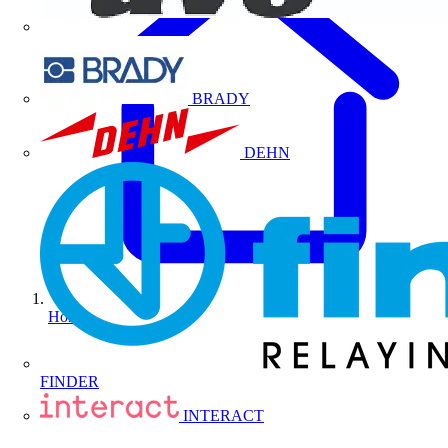
BRADY
DEHN
Home
FINDER
INTERACT