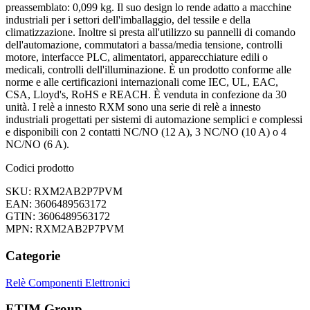
preassemblato: 0,099 kg. Il suo design lo rende adatto a macchine
industriali per i settori dell'imballaggio, del tessile e della
climatizzazione. Inoltre si presta all'utilizzo su pannelli di comando
dell'automazione, commutatori a bassa/media tensione, controlli
motore, interfacce PLC, alimentatori, apparecchiature edili o
medicali, controlli dell'illuminazione. È un prodotto conforme alle
norme e alle certificazioni internazionali come IEC, UL, EAC,
CSA, Lloyd's, RoHS e REACH. È venduta in confezione da 30
unità. I relè a innesto RXM sono una serie di relè a innesto
industriali progettati per sistemi di automazione semplici e complessi
e disponibili con 2 contatti NC/NO (12 A), 3 NC/NO (10 A) o 4
NC/NO (6 A).
Codici prodotto
SKU: RXM2AB2P7PVM
EAN: 3606489563172
GTIN: 3606489563172
MPN: RXM2AB2P7PVM
Categorie
Relè
Componenti Elettronici
ETIM Group