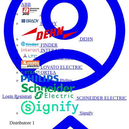
ABB
AVE
BRADY
DEHN
FINDER
INTERACT
La Triveneta Cavi
LOVATO ELECTRIC
ORTEA
Philips
Login
Registrati
SCHNEIDER ELECTRIC
Signify
Distributore
1