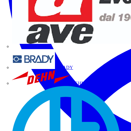
BRADY
DEHN