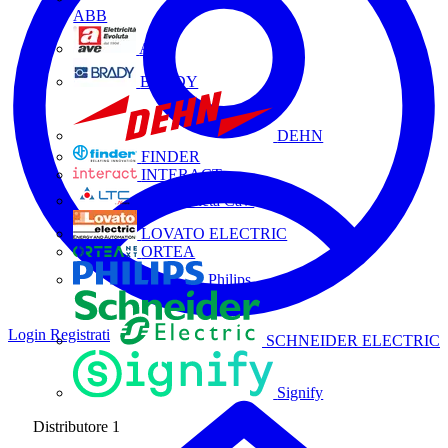
ABB
AVE
BRADY
DEHN
FINDER
INTERACT
La Triveneta Cavi
LOVATO ELECTRIC
ORTEA
Philips
Login
Registrati
SCHNEIDER ELECTRIC
Signify
Distributore
1