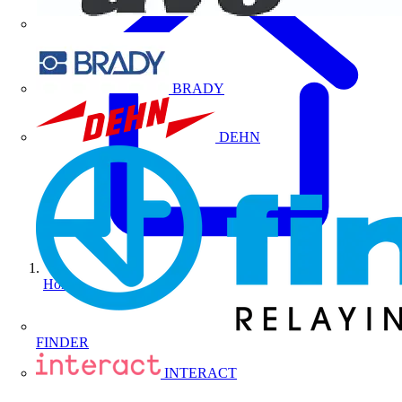
BRADY
DEHN
Home
FINDER
INTERACT