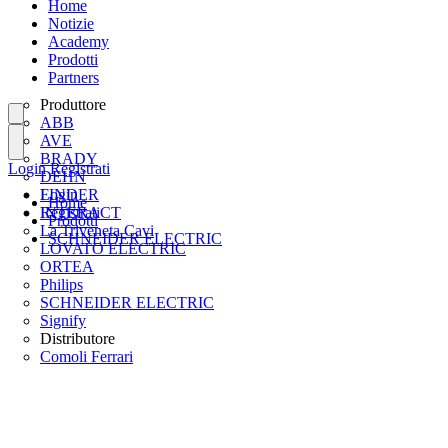
Home
Notizie
Academy
Prodotti
Partners
Produttore
ABB
AVE
BRADY
Login
Registrati
DEHN
FINDER
Login
Home
INTERACT
Registrati
Prodotti
La Triveneta Cavi
SCHNEIDER ELECTRIC
LOVATO ELECTRIC
ORTEA
Philips
SCHNEIDER ELECTRIC
Signify
Distributore
Comoli Ferrari