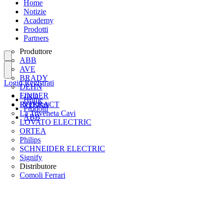
Home
Notizie
Academy
Prodotti
Partners
Produttore
ABB
AVE
BRADY
Login
Registrati
DEHN
FINDER
Login
Home
INTERACT
Registrati
Prodotti
La Triveneta Cavi
ABB
LOVATO ELECTRIC
ORTEA
Philips
SCHNEIDER ELECTRIC
Signify
Distributore
Comoli Ferrari