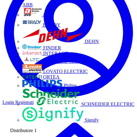
ABB
AVE
BRADY
DEHN
FINDER
INTERACT
La Triveneta Cavi
LOVATO ELECTRIC
ORTEA
Philips
Login
Registrati
SCHNEIDER ELECTRIC
Signify
Distributore
1