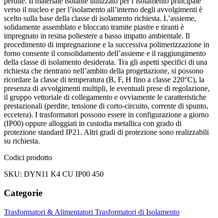
perdite. Il materiale isolante utilizzato per l’isolamento principale
verso il nucleo e per l’isolamento all’interno degli avvolgimenti è
scelto sulla base della classe di isolamento richiesta. L’assieme,
solidamente assemblato e bloccato tramite piastre e tiranti è
impregnato in resina poliestere a basso impatto ambientale. Il
procedimento di impregnazione e la successiva polimerizzazione in
forno consente il consolidamento dell’assieme e il raggiungimento
della classe di isolamento desiderata. Tra gli aspetti specifici di una
richiesta che rientrano nell’ambito della progettazione, si possono
ricordare la classe di temperatura (B, F, H fino a classe 220°C), la
presenza di avvolgimenti multipli, le eventuali prese di regolazione,
il gruppo vettoriale di collegamento e ovviamente le caratteristiche
prestazionali (perdite, tensione di corto-circuito, corrente di spunto,
eccetera). I trasformatori possono essere in configurazione a giorno
(IP00) oppure alloggiati in custodia metallica con grado di
protezione standard IP21. Altri gradi di protezione sono realizzabili
su richiesta.
Codici prodotto
SKU: DYN11 K4 CU IP00 450
Categorie
Trasformatori & Alimentatori
Trasformatori di Isolamento