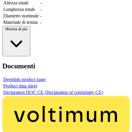
Altezza totale
-
Lunghezza totale
-
Diametro nominale
-
Materiale di tenuta
-
Mostra di più
Documenti
Deeplink product page
Product data sheet
Declaration DOC CE (Declaration of conformity CE)