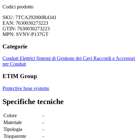
Codici prodotto
SKU: 7TCA292000R4341
EAN: 7630030273223
GTIN: 7630030273223
MPN: SVNV-P137GT
Categorie
Conduit Elettrici
Sistemi di Gestione dei Cavi
Raccordi e Accessori
per Conduit
ETIM Group
Protective hose systems
Specifiche tecniche
Colore
-
Materiale
-
Tipologia
-
Trasparente
-