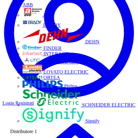
ABB
AVE
BRADY
DEHN
FINDER
INTERACT
La Triveneta Cavi
LOVATO ELECTRIC
ORTEA
Philips
Login
Registrati
SCHNEIDER ELECTRIC
Signify
Distributore
1