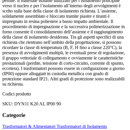
perdite. Il materiale isolante utilizzato per l’isolamento principale
verso il nucleo e per l’isolamento all’interno degli avvolgimenti è
scelto sulla base della classe di isolamento richiesta. L’assieme,
solidamente assemblato e bloccato tramite piastre e tiranti è
impregnato in resina poliestere a basso impatto ambientale. Il
procedimento di impregnazione e la successiva polimerizzazione in
forno consente il consolidamento dell’assieme e il raggiungimento
della classe di isolamento desiderata. Tra gli aspetti specifici di una
richiesta che rientrano nell’ambito della progettazione, si possono
ricordare la classe di temperatura (B, F, H fino a classe 220°C), la
presenza di avvolgimenti multipli, le eventuali prese di regolazione,
il gruppo vettoriale di collegamento e ovviamente le caratteristiche
prestazionali (perdite, tensione di corto-circuito, corrente di spunto,
eccetera). I trasformatori possono essere in configurazione a giorno
(IP00) oppure alloggiati in custodia metallica con grado di
protezione standard IP21. Altri gradi di protezione sono realizzabili
su richiesta.
Codici prodotto
SKU: DYN11 K20 AL IP00 90
Categorie
Trasformatori & Alimentatori
Trasformatori di Isolamento