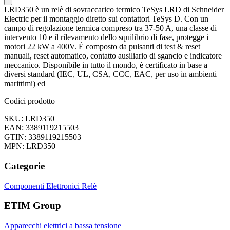
LRD350 è un relè di sovraccarico termico TeSys LRD di Schneider
Electric per il montaggio diretto sui contattori TeSys D. Con un
campo di regolazione termica compreso tra 37-50 A, una classe di
intervento 10 e il rilevamento dello squilibrio di fase, protegge i
motori 22 kW a 400V. È composto da pulsanti di test & reset
manuali, reset automatico, contatto ausiliario di sgancio e indicatore
meccanico. Disponibile in tutto il mondo, è certificato in base a
diversi standard (IEC, UL, CSA, CCC, EAC, per uso in ambienti
marittimi) ed
Codici prodotto
SKU: LRD350
EAN: 3389119215503
GTIN: 3389119215503
MPN: LRD350
Categorie
Componenti Elettronici
Relè
ETIM Group
Apparecchi elettrici a bassa tensione