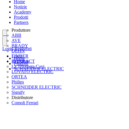
Home
Notizie
Academy
Prodotti
Partners
Produttore
ABB
AVE
BRADY
Login
Registrati
DEHN
FINDER
Login
Home
INTERACT
Registrati
Prodotti
La Triveneta Cavi
SCHNEIDER ELECTRIC
LOVATO ELECTRIC
ORTEA
Philips
SCHNEIDER ELECTRIC
Signify
Distributore
Comoli Ferrari