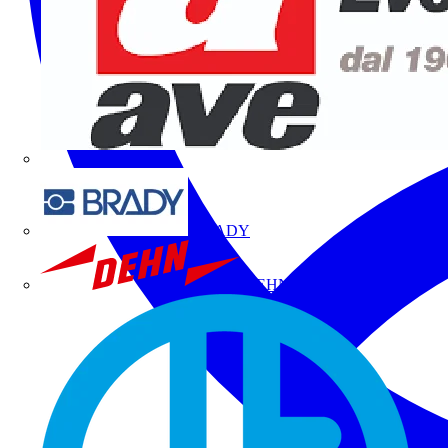
BRADY
DEHN