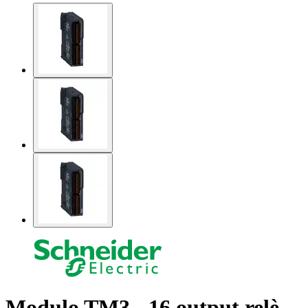
Modulo TM3 - 16 output relè,