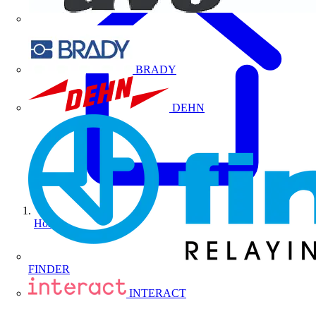
BRADY
DEHN
Home
FINDER
INTERACT