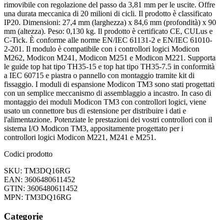
rimovibile con regolazione del passo da 3,81 mm per le uscite. Offre
una durata meccanica di 20 milioni di cicli. Il prodotto è classificato
IP20. Dimensioni: 27,4 mm (larghezza) x 84,6 mm (profondità) x 90
mm (altezza). Peso: 0,130 kg. Il prodotto è certificato CE, CULus e
C-Tick. È conforme alle norme EN/IEC 61131-2 e EN/IEC 61010-
2-201. Il modulo è compatibile con i controllori logici Modicon
M262, Modicon M241, Modicon M251 e Modicon M221. Supporta
le guide top hat tipo TH35-15 e top hat tipo TH35-7.5 in conformità
a IEC 60715 e piastra o pannello con montaggio tramite kit di
fissaggio. I moduli di espansione Modicon TM3 sono stati progettati
con un semplice meccanismo di assemblaggio a incastro. In caso di
montaggio dei moduli Modicon TM3 con controllori logici, viene
usato un connettore bus di estensione per distribuire i dati e
l'alimentazione. Potenziate le prestazioni dei vostri controllori con il
sistema I/O Modicon TM3, appositamente progettato per i
controllori logici Modicon M221, M241 e M251.
Codici prodotto
SKU: TM3DQ16RG
EAN: 3606480611452
GTIN: 3606480611452
MPN: TM3DQ16RG
Categorie