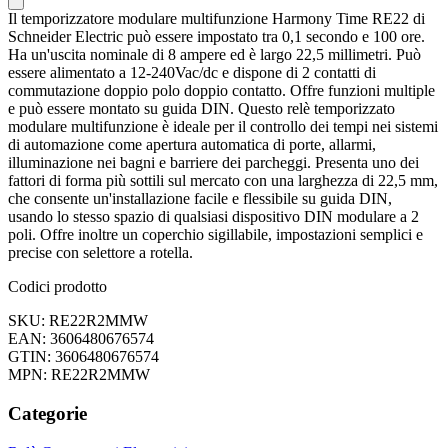
Il temporizzatore modulare multifunzione Harmony Time RE22 di
Schneider Electric può essere impostato tra 0,1 secondo e 100 ore.
Ha un'uscita nominale di 8 ampere ed è largo 22,5 millimetri. Può
essere alimentato a 12-240Vac/dc e dispone di 2 contatti di
commutazione doppio polo doppio contatto. Offre funzioni multiple
e può essere montato su guida DIN. Questo relè temporizzato
modulare multifunzione è ideale per il controllo dei tempi nei sistemi
di automazione come apertura automatica di porte, allarmi,
illuminazione nei bagni e barriere dei parcheggi. Presenta uno dei
fattori di forma più sottili sul mercato con una larghezza di 22,5 mm,
che consente un'installazione facile e flessibile su guida DIN,
usando lo stesso spazio di qualsiasi dispositivo DIN modulare a 2
poli. Offre inoltre un coperchio sigillabile, impostazioni semplici e
precise con selettore a rotella.
Codici prodotto
SKU: RE22R2MMW
EAN: 3606480676574
GTIN: 3606480676574
MPN: RE22R2MMW
Categorie