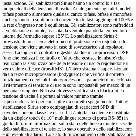
installazione. Gli stabilizzatori Sirius hanno un controllo a fasi
indipendenti della tensione di uscita. Analogamente agli altri modelli
trifase possono alimentare qualsiasi carico trifase, bifase e monofase
anche quando lo squilibrio di corrente tra le fasi raggiunge il 100% e
la rete d’ingresso non è equilibrata. Gli stabilizzatori sono raffreddati
a ventilazione naturale, assistita da ventole quando la temperatura
interna dell’armadio supera i 35°C. Lo stabilizzatore Sirius è
provvisto di un sistema elettronico di protezione dei regolatori di
tensione che viene attivato in caso di sovraccarico sui regolatori
stessi. La logica di controllo è gestita da due microprocessori DSP
(uno che realizza il controllo e l’altro che gestisce le misure) che
realizzano la stabilizzazione della tensione di uscita regolandone il
vero valore efficace (true-RMS). L’intero sistema è supervisionato
da un terzo microprocessore (bodyguard) che verifica il corretto
funzionamento degli altri microprocessori. I parametri di macchina e
il riferimento di tensione di uscita sono impostabili per mezzo di un
personal computer. Nel caso dovesse verificarsi un black-out, la
tensione di uscita è riportata al valore minimo tramite
supercondensatori per consentire un corretto spegnimento. Tutti gli
stabilizzatori Sirius sono equipaggiati di scaricatori SPD di
sovratensione in classe I e classe II. L’interfaccia utente è costituita
da un display touch da 10” multilingue (dotato di porta RS485) in
grado di fornire informazioni sullo stato delle linee a monte e a valle
dello stabilizzatore di tensione, lo stato operativo dello stabilizzatore
e gli eventuali allarmi. Lo stato di funzionamento dello stabilizzatore