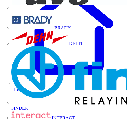
BRADY
DEHN
Home
FINDER
INTERACT