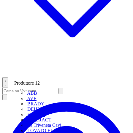
Produttore
12
ABB
AVE
BRADY
DEHN
FINDER
INTERACT
La Triveneta Cavi
LOVATO ELECTRIC