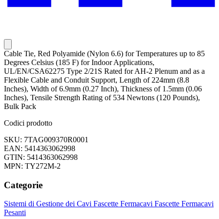
Cable Tie, Red Polyamide (Nylon 6.6) for Temperatures up to 85
Degrees Celsius (185 F) for Indoor Applications,
UL/EN/CSA62275 Type 2/21S Rated for AH-2 Plenum and as a
Flexible Cable and Conduit Support, Length of 224mm (8.8
Inches), Width of 6.9mm (0.27 Inch), Thickness of 1.5mm (0.06
Inches), Tensile Strength Rating of 534 Newtons (120 Pounds),
Bulk Pack
Codici prodotto
SKU: 7TAG009370R0001
EAN: 5414363062998
GTIN: 5414363062998
MPN: TY272M-2
Categorie
Sistemi di Gestione dei Cavi
Fascette Fermacavi
Fascette Fermacavi
Pesanti