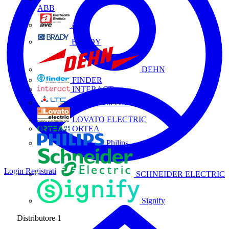
ABB
AVE
BRADY
DEHN
FINDER
INTERACT
La Triveneta Cavi
LOVATO ELECTRIC
ORTEA
Philips
Login
Registrati
SCHNEIDER ELECTRIC
Signify
Distributore
1