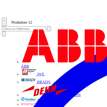
Produttore
12
ABB
AVE
BRADY
DEHN
FINDER
INTERACT