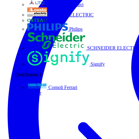
La Triveneta Cavi
LOVATO ELECTRIC
ORTEA
Philips
SCHNEIDER ELECTRI
Signify
Distributore
1
Comoli Ferrari
Tutti i partner