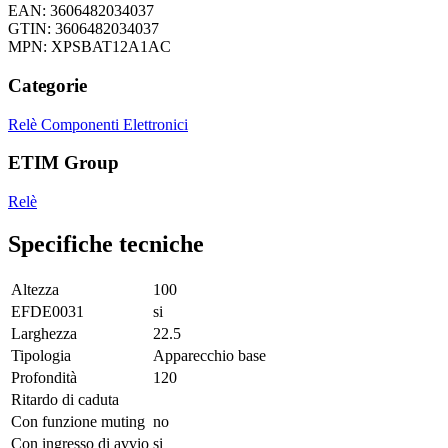
EAN: 3606482034037
GTIN: 3606482034037
MPN: XPSBAT12A1AC
Categorie
Relè
Componenti Elettronici
ETIM Group
Relè
Specifiche tecniche
Altezza
100
EFDE0031
si
Larghezza
22.5
Tipologia
Apparecchio base
Profondità
120
Ritardo di caduta
Con funzione muting
no
Con ingresso di avvio
si