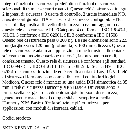
integra funzioni di sicurezza predefinite o funzioni di sicurezza
selezionabili tramite selettori rotativi. Questo relè di sicurezza integra
2 ingressi di sicurezza, 3 uscite di controllo, 2 uscite immediate NO,
3 uscite configurabili NA e 1 uscita di sicurezza configurabile NC, 1
uscita di diagnostica. Il livello di sicurezza massimo raggiunto da
questo relè di sicurezza è PLe/Categoria 4 conforme a ISO 13849-1,
SILCL 3 conforme a IEC 62061, SIL 3 conforme a IEC 61508.
Questo relè di sicurezza pesa 0.200 kg. Le sue dimensioni sono 22,5
mm (larghezza) x 120 mm (profondità) x 100 mm (altezza). Questo
relè di sicurezza è adatto ad applicazioni come industria alimentare,
sollevamento, movimentazione materiali, lavorazione materiali,
confezionamento. Questo relè di sicurezza è conforme agli standard
IEC 60947-5-1, IEC 61508-1, IEC 61508-2/-3, ISO 13849-1, IEC
62061 di sicurezza funzionale ed è certificato da cULus, TÜV. I relè
di sicurezza Harmony sono compatibili con i controllori logici
Modicon. Questo relè è montato su una guida DIN simmetrica da 35
mm. I relè di sicurezza Harmony XPS Basic e Universal sono la
prima scelta per gestire facilmente singole funzioni di sicurezza,
generalmente macchine di complessità da semplice a media.
Harmony XPS Basic offre la soluzione più ottimizzata per
applicazioni con moduli di sicurezza cablati.
Codici prodotto
SKU: XPSBAT12A1AC