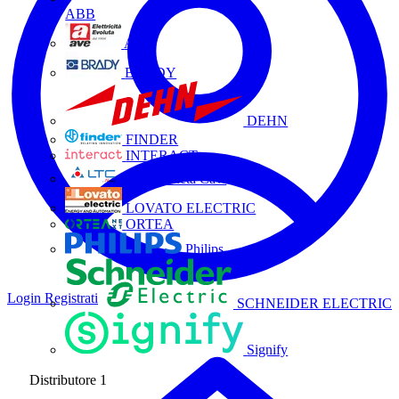
ABB
AVE
BRADY
DEHN
FINDER
INTERACT
La Triveneta Cavi
LOVATO ELECTRIC
ORTEA
Philips
Login
Registrati
SCHNEIDER ELECTRIC
Signify
Distributore
1