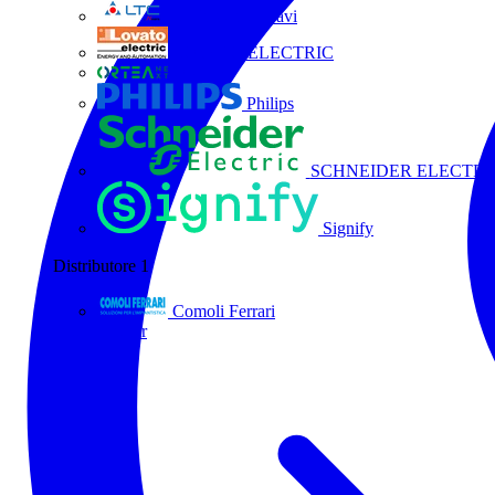
La Triveneta Cavi
LOVATO ELECTRIC
ORTEA
Philips
SCHNEIDER ELECTRI
Signify
Distributore
1
Comoli Ferrari
Tutti i partner