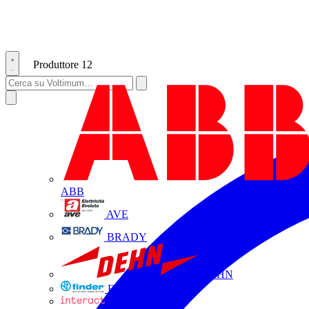
Produttore
12
ABB
AVE
BRADY
DEHN
FINDER
INTERACT